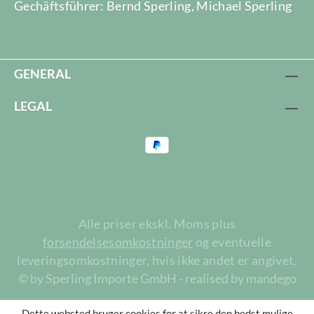
Gechäftsführer: Bernd Sperling, Michael Sperling
GENERAL
LEGAL
Alle priser ekskl. Moms plus
forsendelsesomkostninger
og eventuelle
leveringsomkostninger, hvis ikke andet er angivet.
© by Sperling Importe GmbH - realised by mandego
Dette websted bruger cookies for at sikre den bedst mulige