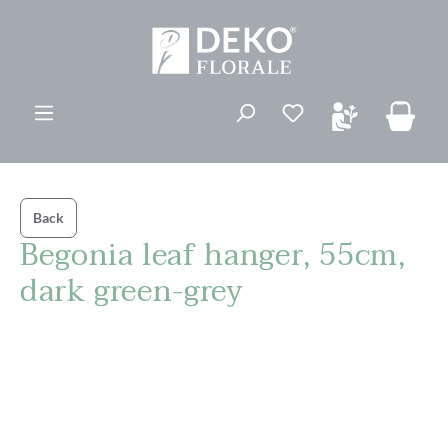
vedindhold
Du har 0 ønskelis
Back
Begonia leaf hanger, 55cm,
dark green-grey
Spring over billedgalleri