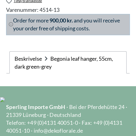
Tilføj til ønskeliste
Varenummer:
4514-13
Order for more
900,00 kr.
and you will receive
your order free of shipping costs.
Beskrivelse
Begonia leaf hanger, 55cm,
dark green-grey
Sperling Importe GmbH
· Bei der Pferdehütte 24 ·
21339 Lüneburg · Deutschland
Telefon: +49 (0)4131 40051-0 · Fax: +49 (0)4131
40051-10 · info@dekoflorale.de