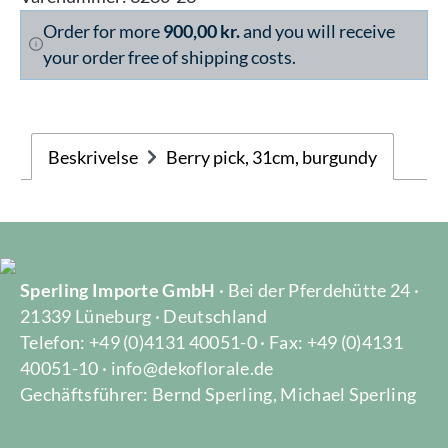
Order for more
900,00 kr.
and you will receive
your order free of shipping costs.
Beskrivelse
Berry pick, 31cm, burgundy
Sperling Importe GmbH
· Bei der Pferdehütte 24 ·
21339 Lüneburg · Deutschland
Telefon: +49 (0)4131 40051-0 · Fax: +49 (0)4131
40051-10 · info@dekoflorale.de
Gechäftsführer: Bernd Sperling, Michael Sperling