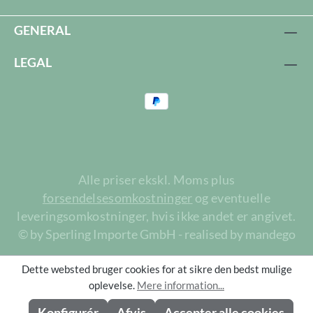
GENERAL
LEGAL
Alle priser ekskl. Moms plus
forsendelsesomkostninger
og eventuelle
leveringsomkostninger, hvis ikke andet er angivet.
© by Sperling Importe GmbH - realised by mandego
Dette websted bruger cookies for at sikre den bedst mulige
oplevelse.
Mere information...
Konfigurér
Afvis
Accepter alle cookies