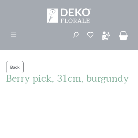
vedindhold
Du har 0 ønskelis
Back
Berry pick, 31cm, burgundy
Spring over billedgalleri