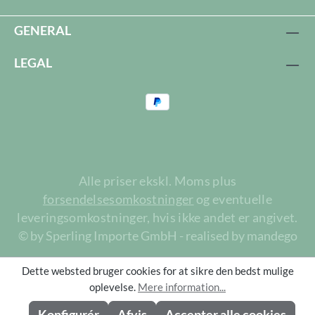
GENERAL
LEGAL
Alle priser ekskl. Moms plus
forsendelsesomkostninger
og eventuelle
leveringsomkostninger, hvis ikke andet er angivet.
© by Sperling Importe GmbH - realised by mandego
Dette websted bruger cookies for at sikre den bedst mulige
oplevelse.
Mere information...
Konfigurér
Afvis
Accepter alle cookies