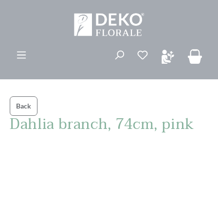
vedindhold
Du har 0 ønskelis
Back
Dahlia branch, 74cm, pink
Spring over billedgalleri