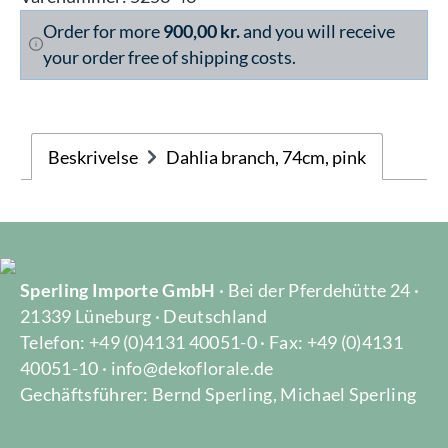
Order for more
900,00 kr.
and you will receive
your order free of shipping costs.
Beskrivelse
Dahlia branch, 74cm, pink
Sperling Importe GmbH
· Bei der Pferdehütte 24 ·
21339 Lüneburg · Deutschland
Telefon: +49 (0)4131 40051-0 · Fax: +49 (0)4131
40051-10 · info@dekoflorale.de
Gechäftsführer: Bernd Sperling, Michael Sperling