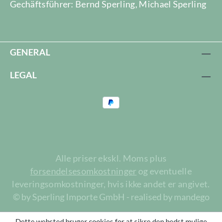
Gechäftsführer: Bernd Sperling, Michael Sperling
GENERAL
LEGAL
Alle priser ekskl. Moms plus
forsendelsesomkostninger
og eventuelle
leveringsomkostninger, hvis ikke andet er angivet.
© by Sperling Importe GmbH - realised by mandego
Dette websted bruger cookies for at sikre den bedst mulige