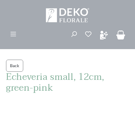
vedindhold
Du har 0 ønskelis
Back
Echeveria small, 12cm,
green-pink
Spring over billedgalleri