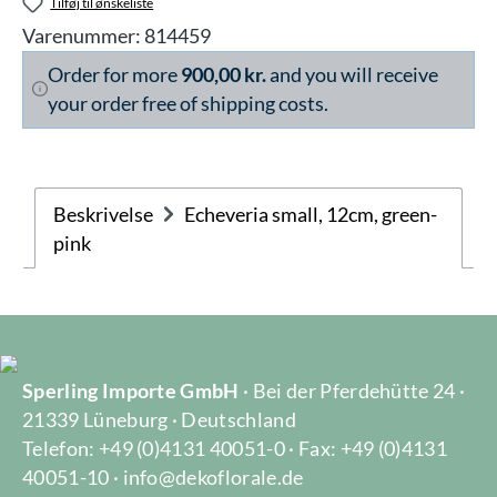
Tilføj til ønskeliste
Varenummer:
814459
Order for more
900,00 kr.
and you will receive
your order free of shipping costs.
Beskrivelse
Echeveria small, 12cm, green-
pink
Sperling Importe GmbH
· Bei der Pferdehütte 24 ·
21339 Lüneburg · Deutschland
Telefon: +49 (0)4131 40051-0 · Fax: +49 (0)4131
40051-10 · info@dekoflorale.de