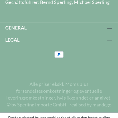
Gechäftsführer: Bernd Sperling, Michael Sperling
GENERAL
LEGAL
Alle priser ekskl. Moms plus
forsendelsesomkostninger
og eventuelle
leveringsomkostninger, hvis ikke andet er angivet.
© by Sperling Importe GmbH - realised by mandego
Dette websted bruger cookies for at sikre den bedst mulige