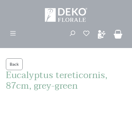
vedindhold
Du har 0 ønskelis
Back
Eucalyptus tereticornis,
87cm, grey-green
Spring over billedgalleri