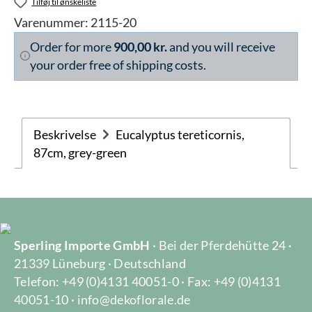
Tilføj til ønskeliste
Varenummer:
2115-20
Order for more
900,00 kr.
and you will receive
your order free of shipping costs.
Beskrivelse
Eucalyptus tereticornis,
87cm, grey-green
Sperling Importe GmbH
· Bei der Pferdehütte 24 ·
21339 Lüneburg · Deutschland
Telefon: +49 (0)4131 40051-0 · Fax: +49 (0)4131
40051-10 · info@dekoflorale.de