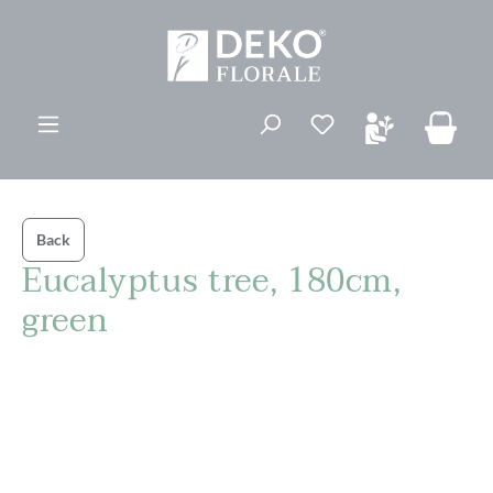
vedindhold
Du har 0 ønskelis
Back
Eucalyptus tree, 180cm,
green
Spring over billedgalleri