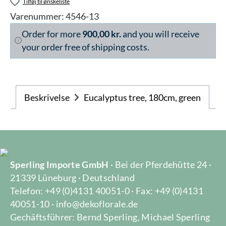
Tilføj til ønskeliste
Varenummer:
4546-13
Order for more
900,00 kr.
and you will receive
your order free of shipping costs.
Beskrivelse
Eucalyptus tree, 180cm, green
Sperling Importe GmbH
· Bei der Pferdehütte 24 ·
21339 Lüneburg · Deutschland
Telefon: +49 (0)4131 40051-0 · Fax: +49 (0)4131
40051-10 · info@dekoflorale.de
Gechäftsführer: Bernd Sperling, Michael Sperling