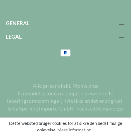
GENERAL
LEGAL
Alle priser ekskl. Moms plus
forsendelsesomkostninger
og eventuelle
leveringsomkostninger, hvis ikke andet er angivet.
© by Sperling Importe GmbH - realised by mandego
Dette websted bruger cookies for at sikre den bedst mulige
oplevelse.
Mere information...