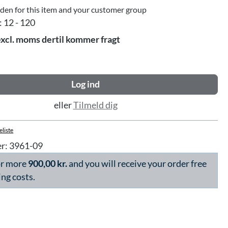
dden for this item and your customer group
:
12 - 120
excl. moms dertil kommer fragt
Log ind
eller
Tilmeld dig
eliste
r:
3961-09
or more
900,00 kr.
and you will receive your order free
ing costs.