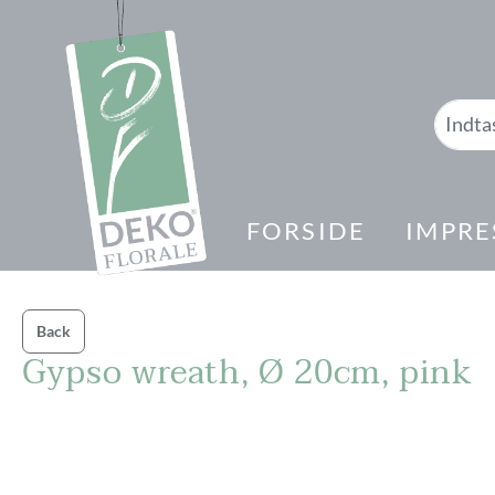
 søgning
Gå til hovednavigation
FORSIDE
IMPRE
Back
Gypso wreath, Ø 20cm, pink
Spring over billedgalleri