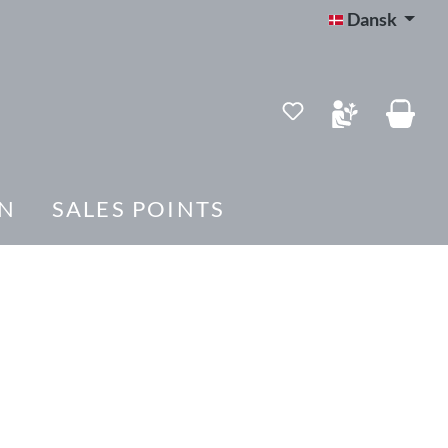
Dansk
Du har 0 ønskelis
N
SALES POINTS