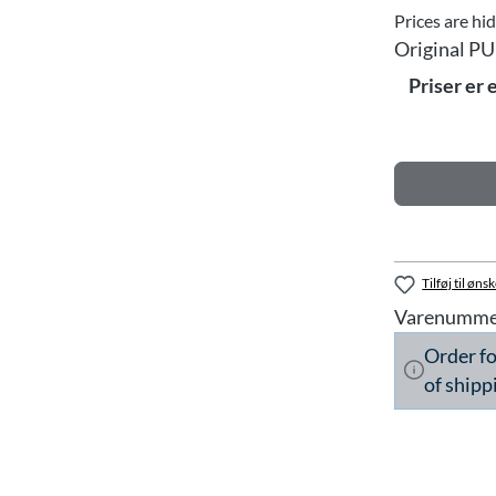
Prices are hi
Original PU
Priser er 
Tilføj til ønsk
Varenumme
Order f
of shipp