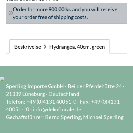
Order for more
900,00 kr.
and you will receive
your order free of shipping costs.
Beskrivelse
Hydrangea, 40cm, green
Sperling Importe GmbH
· Bei der Pferdehütte 24 ·
21339 Lüneburg · Deutschland
Telefon: +49 (0)4131 40051-0 · Fax: +49 (0)4131
40051-10 · info@dekoflorale.de
Gechäftsführer: Bernd Sperling, Michael Sperling