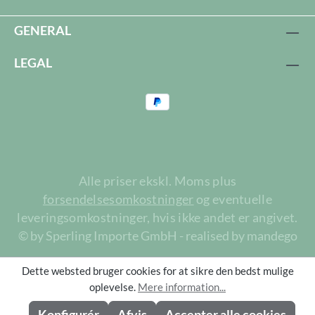
GENERAL
LEGAL
Alle priser ekskl. Moms plus
forsendelsesomkostninger
og eventuelle
leveringsomkostninger, hvis ikke andet er angivet.
© by Sperling Importe GmbH - realised by mandego
Dette websted bruger cookies for at sikre den bedst mulige
oplevelse.
Mere information...
Konfigurér
Afvis
Accepter alle cookies