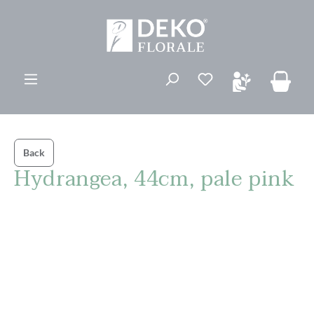
vedindhold
Du har 0 ønskelis
Back
Hydrangea, 44cm, pale pink
Spring over billedgalleri