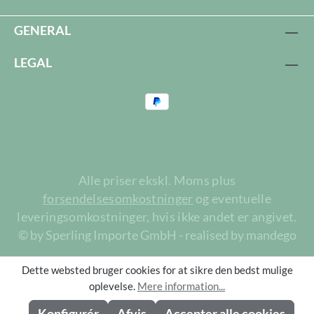
GENERAL
LEGAL
Alle priser ekskl. Moms plus
forsendelsesomkostninger
og eventuelle
leveringsomkostninger, hvis ikke andet er angivet.
© by Sperling Importe GmbH - realised by mandego
Dette websted bruger cookies for at sikre den bedst mulige
oplevelse.
Mere information...
Konfigurér
Afvis
Accepter alle cookies