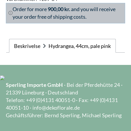
Order for more
900,00 kr.
and you will receive
your order free of shipping costs.
Beskrivelse
Hydrangea, 44cm, pale pink
Sperling Importe GmbH
· Bei der Pferdehütte 24 ·
21339 Lüneburg · Deutschland
Telefon: +49 (0)4131 40051-0 · Fax: +49 (0)4131
40051-10 · info@dekoflorale.de
Gechäftsführer: Bernd Sperling, Michael Sperling