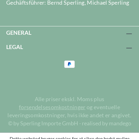
Gechäftsführer: Bernd Sperling, Michael Sperling
GENERAL
LEGAL
Alle priser ekskl. Moms plus
forsendelsesomkostninger
og eventuelle
leveringsomkostninger, hvis ikke andet er angivet.
© by Sperling Importe GmbH - realised by mandego
Dette websted bruger cookies for at sikre den bedst mulige