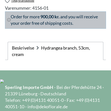
Tilføj til ønskeliste
Varenummer:
4156-01
Order for more
900,00 kr.
and you will receive
your order free of shipping costs.
Beskrivelse
Hydrangea branch, 53cm,
cream
Sperling Importe GmbH
· Bei der Pferdehütte 24 ·
21339 Lüneburg · Deutschland
Telefon: +49 (0)4131 40051-0 · Fax: +49 (0)4131
40051-10 · info@dekoflorale.de