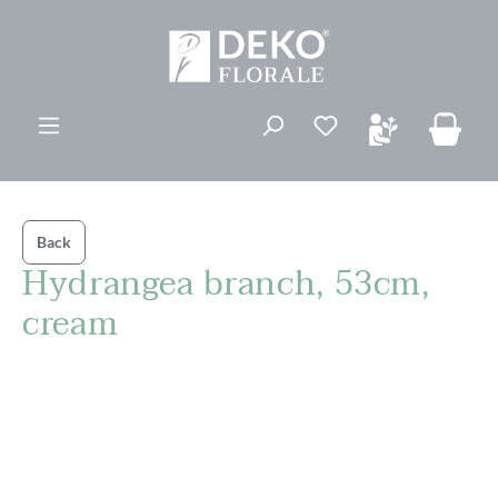
vedindhold
Du har 0 ønskelis
Back
Hydrangea branch, 53cm,
cream
Spring over billedgalleri