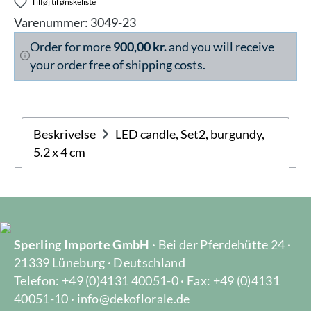
Tilføj til ønskeliste
Varenummer:
3049-23
Order for more
900,00 kr.
and you will receive
your order free of shipping costs.
Beskrivelse
LED candle, Set2, burgundy,
5.2 x 4 cm
Sperling Importe GmbH
· Bei der Pferdehütte 24 ·
21339 Lüneburg · Deutschland
Telefon: +49 (0)4131 40051-0 · Fax: +49 (0)4131
40051-10 · info@dekoflorale.de