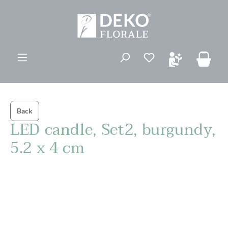
vedindhold
Du har 0 ønskelis
Back
LED candle, Set2, burgundy,
5.2 x 4 cm
Spring over billedgalleri