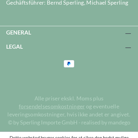
Gechäftsführer: Bernd Sperling, Michael Sperling
GENERAL
LEGAL
Alle priser ekskl. Moms plus
forsendelsesomkostninger
og eventuelle
leveringsomkostninger, hvis ikke andet er angivet.
© by Sperling Importe GmbH - realised by mandego
Dette websted bruger cookies for at sikre den bedst mulige