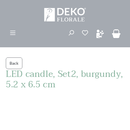
vedindhold
Du har 0 ønskelis
Back
LED candle, Set2, burgundy,
5.2 x 6.5 cm
Spring over billedgalleri