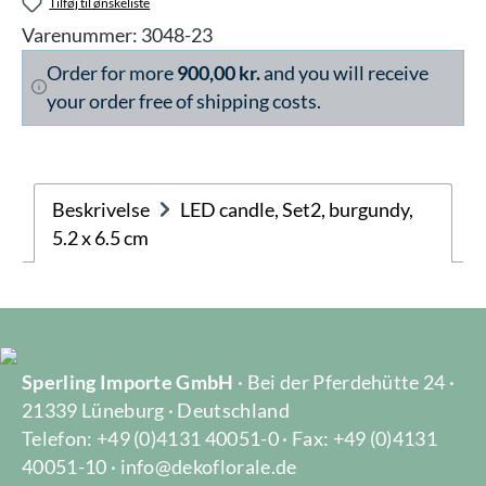
Tilføj til ønskeliste
Varenummer:
3048-23
Order for more
900,00 kr.
and you will receive
your order free of shipping costs.
Beskrivelse
LED candle, Set2, burgundy,
5.2 x 6.5 cm
Sperling Importe GmbH
· Bei der Pferdehütte 24 ·
21339 Lüneburg · Deutschland
Telefon: +49 (0)4131 40051-0 · Fax: +49 (0)4131
40051-10 · info@dekoflorale.de