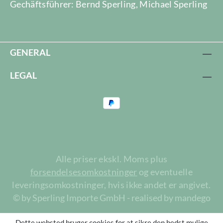
Gechäftsführer: Bernd Sperling, Michael Sperling
GENERAL
LEGAL
Alle priser ekskl. Moms plus
forsendelsesomkostninger
og eventuelle
leveringsomkostninger, hvis ikke andet er angivet.
© by Sperling Importe GmbH - realised by mandego
Dette websted bruger cookies for at sikre den bedst mulige