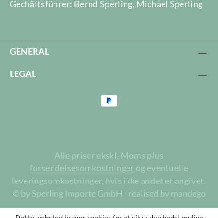
Gechäftsführer: Bernd Sperling, Michael Sperling
GENERAL
LEGAL
Alle priser ekskl. Moms plus
forsendelsesomkostninger
og eventuelle
leveringsomkostninger, hvis ikke andet er angivet.
© by Sperling Importe GmbH - realised by mandego
Dette websted bruger cookies for at sikre den bedst mulige