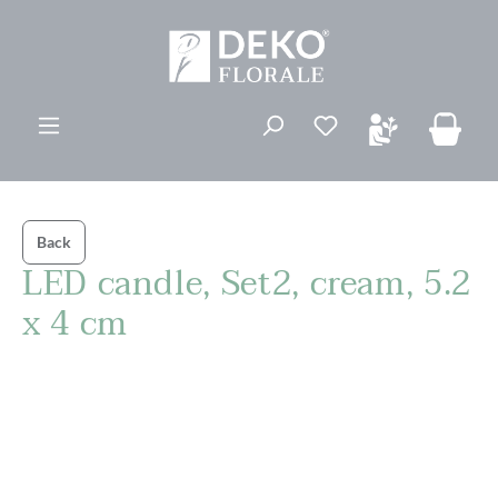
vedindhold
Du har 0 ønskelis
Back
LED candle, Set2, cream, 5.2
x 4 cm
Spring over billedgalleri