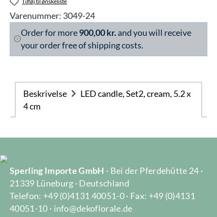
Tilføj til ønskeliste
Varenummer:
3049-24
Order for more
900,00 kr.
and you will receive
your order free of shipping costs.
Beskrivelse
LED candle, Set2, cream, 5.2 x
4 cm
Sperling Importe GmbH
· Bei der Pferdehütte 24 ·
21339 Lüneburg · Deutschland
Telefon: +49 (0)4131 40051-0 · Fax: +49 (0)4131
40051-10 · info@dekoflorale.de