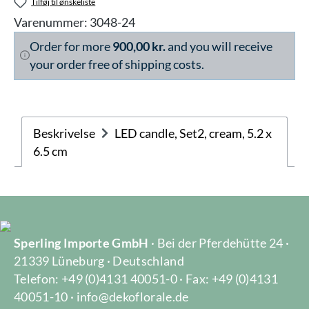
Tilføj til ønskeliste
Varenummer:
3048-24
Order for more
900,00 kr.
and you will receive
your order free of shipping costs.
Beskrivelse
LED candle, Set2, cream, 5.2 x
6.5 cm
Sperling Importe GmbH
· Bei der Pferdehütte 24 ·
21339 Lüneburg · Deutschland
Telefon: +49 (0)4131 40051-0 · Fax: +49 (0)4131
40051-10 · info@dekoflorale.de