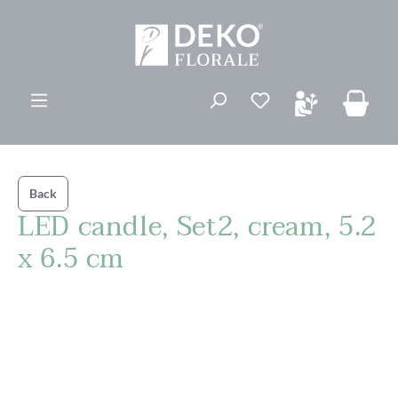
vedindhold
Du har 0 ønskelis
Back
LED candle, Set2, cream, 5.2
x 6.5 cm
Spring over billedgalleri