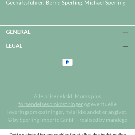
Gechäftsführer: Bernd Sperling, Michael Sperling
GENERAL
LEGAL
Alle priser ekskl. Moms plus
forsendelsesomkostninger
og eventuelle
leveringsomkostninger, hvis ikke andet er angivet.
© by Sperling Importe GmbH - realised by mandego
Dette websted bruger cookies for at sikre den bedst mulige