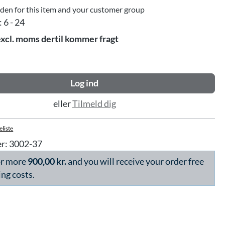
dden for this item and your customer group
:
6 - 24
excl. moms dertil kommer fragt
Log ind
eller
Tilmeld dig
eliste
r:
3002-37
or more
900,00 kr.
and you will receive your order free
ing costs.