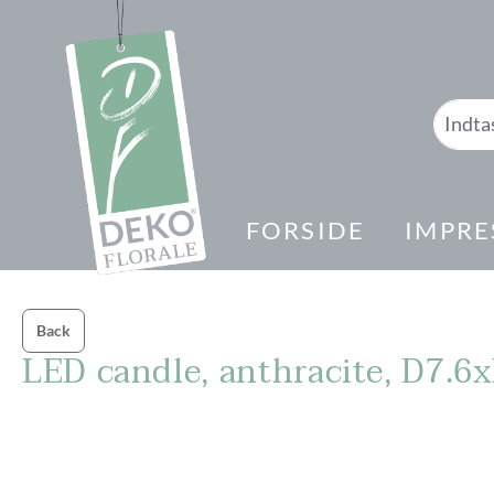
 søgning
Gå til hovednavigation
FORSIDE
IMPRE
Back
LED candle, anthracite, D7.
Spring over billedgalleri