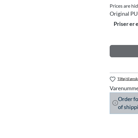
Prices are hi
Original PU
Priser er 
Tilføj til ønsk
Varenumme
Order f
of shipp