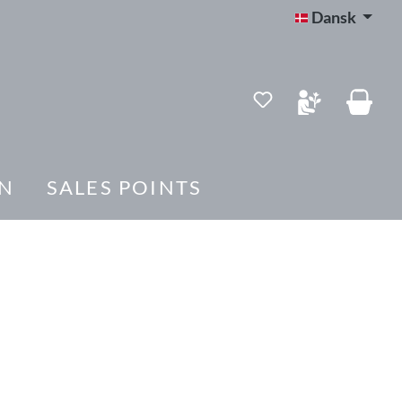
Dansk
Du har 0 ønskelis
N
SALES POINTS