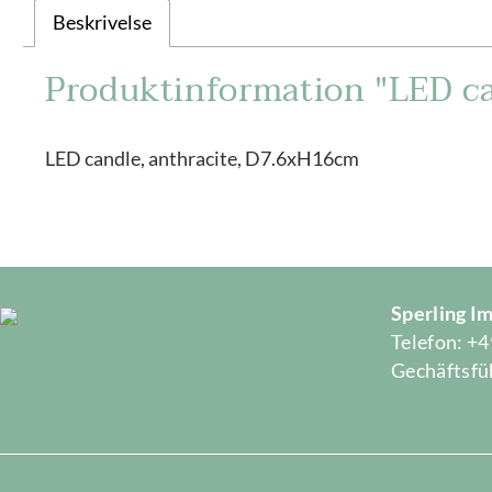
Beskrivelse
Produktinformation "LED ca
LED candle, anthracite, D7.6xH16cm
Sperling 
Telefon: +4
Gechäftsfüh