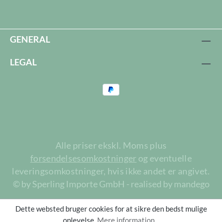
GENERAL
LEGAL
Alle priser ekskl. Moms plus
forsendelsesomkostninger
og eventuelle
leveringsomkostninger, hvis ikke andet er angivet.
© by Sperling Importe GmbH - realised by mandego
Dette websted bruger cookies for at sikre den bedst mulige
oplevelse.
Mere information...