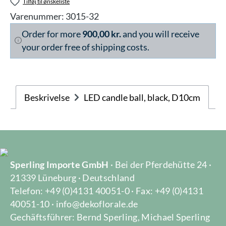
Tilføj til ønskeliste
Varenummer:
3015-32
Order for more
900,00 kr.
and you will receive
your order free of shipping costs.
Beskrivelse
LED candle ball, black, D10cm
Sperling Importe GmbH
· Bei der Pferdehütte 24 ·
21339 Lüneburg · Deutschland
Telefon: +49 (0)4131 40051-0 · Fax: +49 (0)4131
40051-10 · info@dekoflorale.de
Gechäftsführer: Bernd Sperling, Michael Sperling