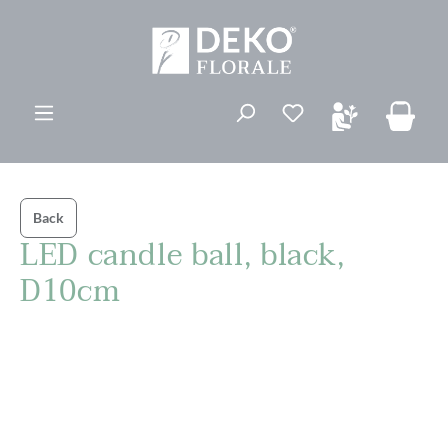
vedindhold
Du har 0 ønskelis
Back
LED candle ball, black,
D10cm
Spring over billedgalleri