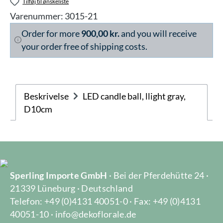
Tilføj til ønskeliste
Varenummer:
3015-21
Order for more
900,00 kr.
and you will receive
your order free of shipping costs.
Beskrivelse
LED candle ball, llight gray,
D10cm
Sperling Importe GmbH
· Bei der Pferdehütte 24 ·
21339 Lüneburg · Deutschland
Telefon: +49 (0)4131 40051-0 · Fax: +49 (0)4131
40051-10 · info@dekoflorale.de