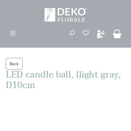
vedindhold
Du har 0 ønskelis
Back
LED candle ball, llight gray,
D10cm
Spring over billedgalleri