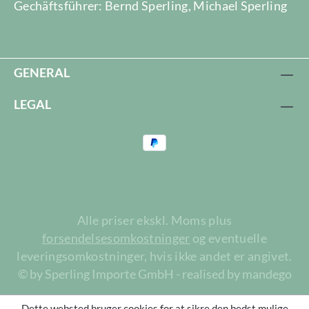
Gechäftsführer: Bernd Sperling, Michael Sperling
GENERAL
LEGAL
Alle priser ekskl. Moms plus
forsendelsesomkostninger
og eventuelle
leveringsomkostninger, hvis ikke andet er angivet.
© by Sperling Importe GmbH - realised by mandego
Dette websted bruger cookies for at sikre den bedst mulige