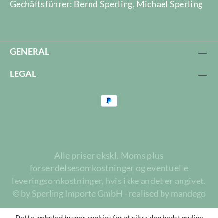
Gechäftsführer: Bernd Sperling, Michael Sperling
GENERAL
LEGAL
Alle priser ekskl. Moms plus
forsendelsesomkostninger
og eventuelle
leveringsomkostninger, hvis ikke andet er angivet.
© by Sperling Importe GmbH - realised by mandego
Dette websted bruger cookies for at sikre den bedst mulige