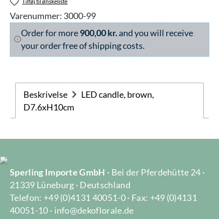
Tilføj til ønskeliste
Varenummer:
3000-99
Order for more
900,00 kr.
and you will receive
your order free of shipping costs.
Beskrivelse
LED candle, brown,
D7.6xH10cm
Sperling Importe GmbH
· Bei der Pferdehütte 24 ·
21339 Lüneburg · Deutschland
Telefon: +49 (0)4131 40051-0 · Fax: +49 (0)4131
40051-10 · info@dekoflorale.de