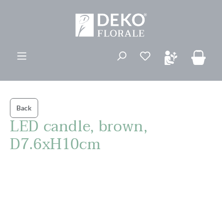
vedindhold
Du har 0 ønskelis
Back
LED candle, brown,
D7.6xH10cm
Spring over billedgalleri