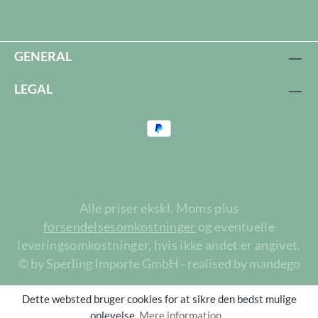
GENERAL
LEGAL
Alle priser ekskl. Moms plus
forsendelsesomkostninger
og eventuelle
leveringsomkostninger, hvis ikke andet er angivet.
© by Sperling Importe GmbH - realised by mandego
Dette websted bruger cookies for at sikre den bedst mulige
oplevelse.
Mere information...