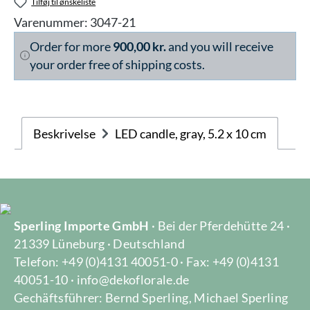
Tilføj til ønskeliste
Varenummer:
3047-21
Order for more
900,00 kr.
and you will receive
your order free of shipping costs.
Beskrivelse
LED candle, gray, 5.2 x 10 cm
Sperling Importe GmbH
· Bei der Pferdehütte 24 ·
21339 Lüneburg · Deutschland
Telefon: +49 (0)4131 40051-0 · Fax: +49 (0)4131
40051-10 · info@dekoflorale.de
Gechäftsführer: Bernd Sperling, Michael Sperling