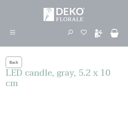
vedindhold
Du har 0 ønskelis
Back
LED candle, gray, 5.2 x 10
cm
Spring over billedgalleri