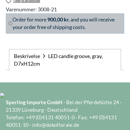
Tilføj til ønskeliste
Varenummer:
3008-21
Order for more
900,00 kr.
and you will receive
your order free of shipping costs.
Beskrivelse
LED candle groove, gray,
D7xH12cm
Sperling Importe GmbH
· Bei der Pferdehütte 24 ·
21339 Lüneburg · Deutschland
Telefon: +49 (0)4131 40051-0 · Fax: +49 (0)4131
40051-10 · info@dekoflorale.de