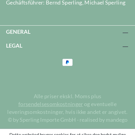
Gechäftsführer: Bernd Sperling, Michael Sperling
GENERAL
LEGAL
Alle priser ekskl. Moms plus
forsendelsesomkostninger
og eventuelle
leveringsomkostninger, hvis ikke andet er angivet.
© by Sperling Importe GmbH - realised by mandego
Dette websted bruger cookies for at sikre den bedst mulige