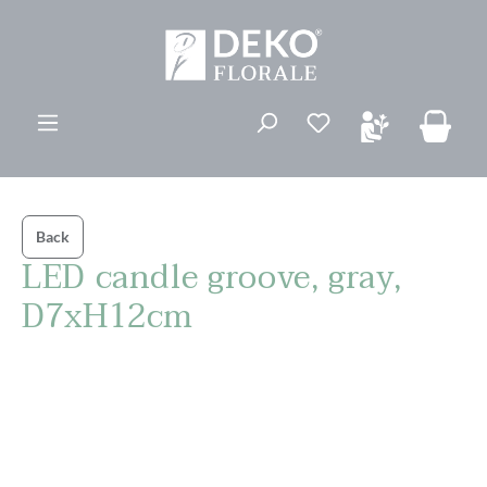
vedindhold
Du har 0 ønskelis
Back
LED candle groove, gray,
D7xH12cm
Spring over billedgalleri