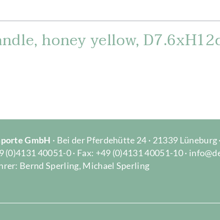
andle, honey yellow, D7.6xH12
Importe GmbH
· Bei der Pferdehütte 24 · 21339 Lüneburg
9 (0)4131 40051-0 · Fax: +49 (0)4131 40051-10 · info@d
rer: Bernd Sperling, Michael Sperling