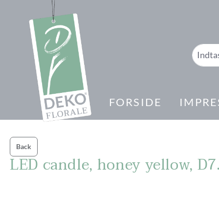
 søgning
Gå til hovednavigation
FORSIDE
IMPRE
Back
LED candle, honey yellow, D
Spring over billedgalleri