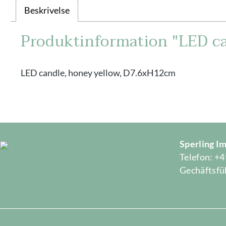
Beskrivelse
Produktinformation "LED c
LED candle, honey yellow, D7.6xH12cm
Sperling 
Telefon: +4
Gechäftsfüh