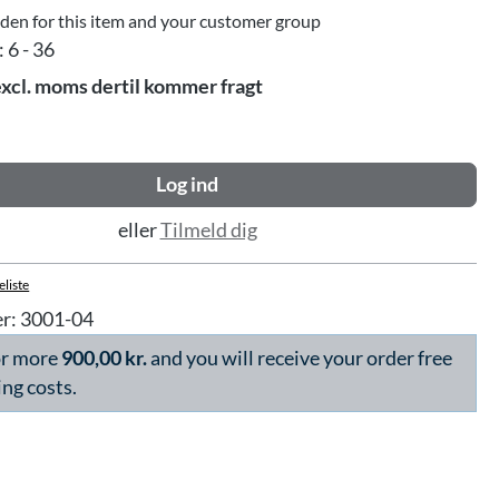
dden for this item and your customer group
:
6 - 36
excl. moms dertil kommer fragt
Log ind
eller
Tilmeld dig
eliste
r:
3001-04
or more
900,00 kr.
and you will receive your order free
ing costs.