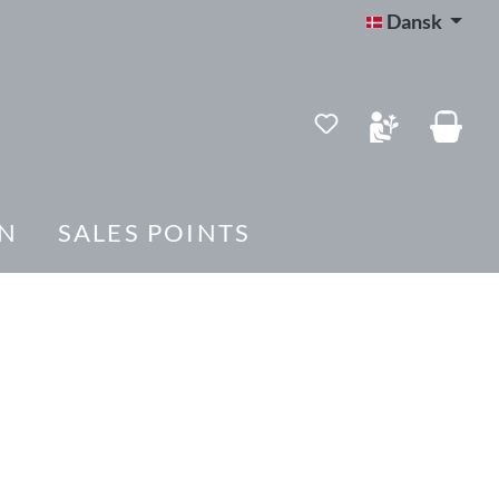
Dansk
Du har 0 ønskelis
N
SALES POINTS