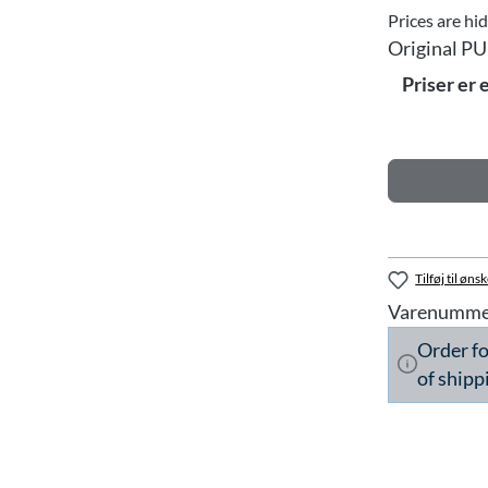
Prices are hi
Original PU
Priser er 
Tilføj til ønsk
Varenumme
Order f
of shipp