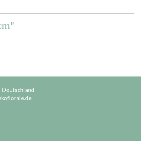
cm"
 · Deutschland
ekoflorale.de