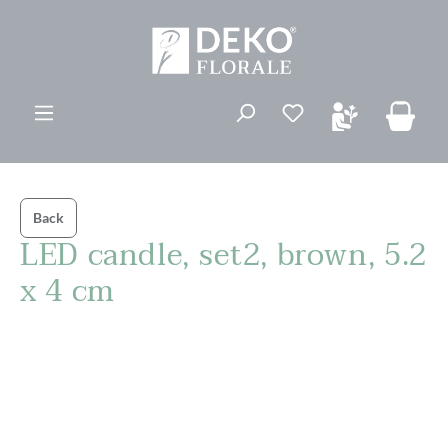
vedindhold
Du har 0 ønskelis
Back
LED candle, set2, brown, 5.2
x 4 cm
Spring over billedgalleri