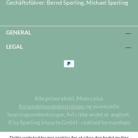
Gechäftsführer: Bernd Sperling, Michael Sperling
GENERAL
LEGAL
Alle priser ekskl. Moms plus
forsendelsesomkostninger
og eventuelle
leveringsomkostninger, hvis ikke andet er angivet.
© by Sperling Importe GmbH - realised by mandego
Dette websted bruger cookies for at sikre den bedst mulige