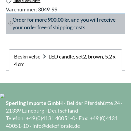
Tilføj til ønskeliste
Varenummer:
3049-99
Order for more
900,00 kr.
and you will receive
your order free of shipping costs.
Beskrivelse
LED candle, set2, brown, 5.2 x
4 cm
Sperling Importe GmbH
· Bei der Pferdehütte 24 ·
21339 Lüneburg · Deutschland
Telefon: +49 (0)4131 40051-0 · Fax: +49 (0)4131
40051-10 · info@dekoflorale.de