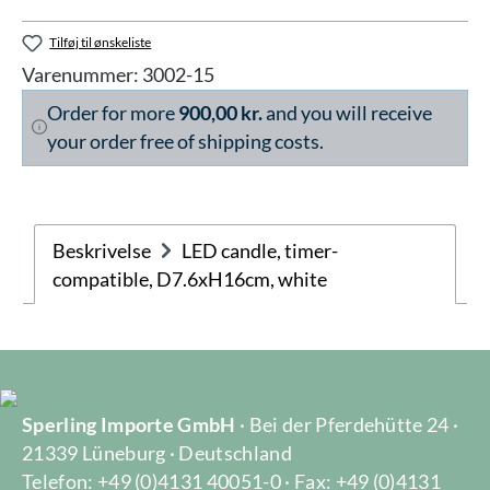
Tilføj til ønskeliste
Varenummer:
3002-15
Order for more
900,00 kr.
and you will receive
your order free of shipping costs.
Beskrivelse
LED candle, timer-
compatible, D7.6xH16cm, white
Sperling Importe GmbH
· Bei der Pferdehütte 24 ·
21339 Lüneburg · Deutschland
Telefon: +49 (0)4131 40051-0 · Fax: +49 (0)4131