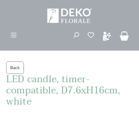
vedindhold
Du har 0 ønskelis
Back
LED candle, timer-
compatible, D7.6xH16cm,
white
Spring over billedgalleri