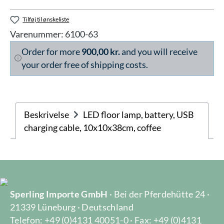
Tilføj til ønskeliste
Varenummer:
6100-63
Order for more
900,00 kr.
and you will receive
your order free of shipping costs.
Beskrivelse
LED floor lamp, battery, USB
charging cable, 10x10x38cm, coffee
Sperling Importe GmbH
· Bei der Pferdehütte 24 ·
21339 Lüneburg · Deutschland
Telefon: +49 (0)4131 40051-0 · Fax: +49 (0)4131