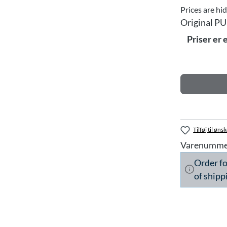
Prices are hi
Original PU
Priser er 
Tilføj til ønsk
Varenumme
Order f
of shipp