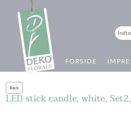
 søgning
Gå til hovednavigation
FORSIDE
IMPRE
Back
LED stick candle, white, Set
Spring over billedgalleri