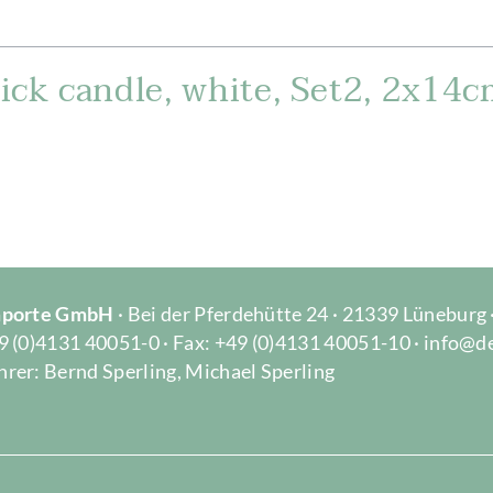
ick candle, white, Set2, 2x14c
Importe GmbH
· Bei der Pferdehütte 24 · 21339 Lüneburg
9 (0)4131 40051-0 · Fax: +49 (0)4131 40051-10 · info@d
rer: Bernd Sperling, Michael Sperling