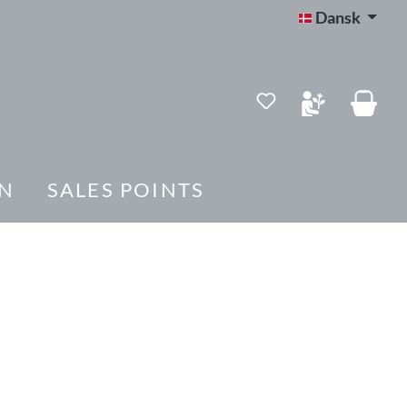
Dansk
Du har 0 ønskelis
N
SALES POINTS