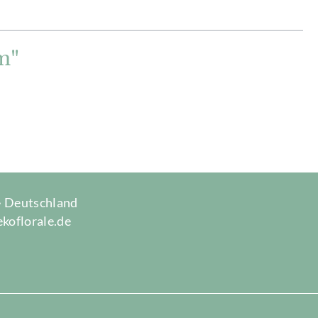
m"
 · Deutschland
ekoflorale.de