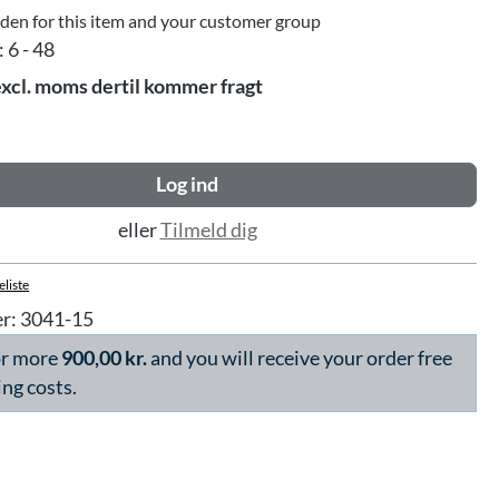
dden for this item and your customer group
:
6 - 48
excl. moms dertil kommer fragt
Log ind
eller
Tilmeld dig
eliste
r:
3041-15
or more
900,00 kr.
and you will receive your order free
ing costs.