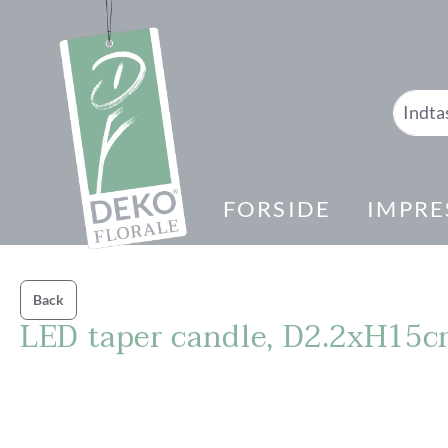
 søgning
Gå til hovednavigation
FORSIDE
IMPRE
Back
LED taper candle, D2.2xH15c
Spring over billedgalleri