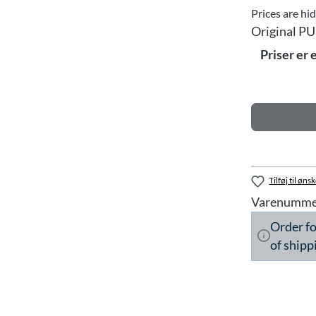
Prices are hi
Original PU
Priser er 
Tilføj til ønsk
Varenumme
Order f
of shipp