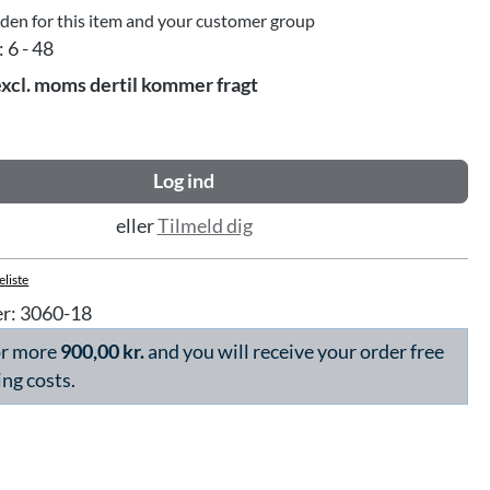
dden for this item and your customer group
:
6 - 48
excl. moms dertil kommer fragt
Log ind
eller
Tilmeld dig
eliste
r:
3060-18
or more
900,00 kr.
and you will receive your order free
ing costs.