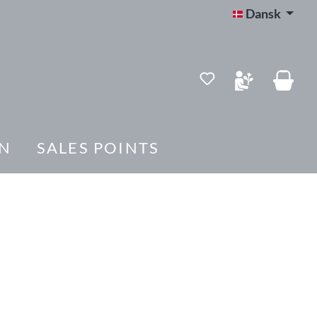
Dansk
Du har 0 ønskelis
N
SALES POINTS