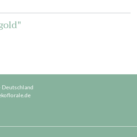
gold"
 · Deutschland
ekoflorale.de