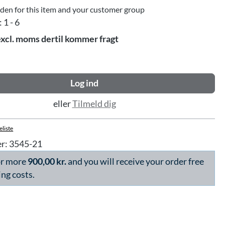
dden for this item and your customer group
:
1 - 6
excl. moms dertil kommer fragt
Log ind
eller
Tilmeld dig
eliste
r:
3545-21
or more
900,00 kr.
and you will receive your order free
ing costs.