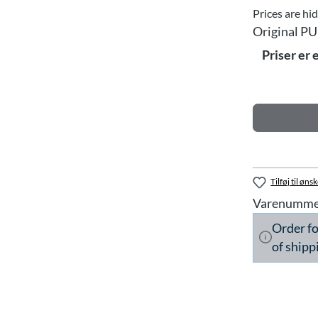
Prices are hi
Original PU
Priser er 
Tilføj til ønsk
Varenumme
Order f
of shipp