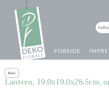
 søgning
Gå til hovednavigation
FORSIDE
IMPRE
Back
Lantern, 19.0x19.0x28.5cm, a
Spring over billedgalleri