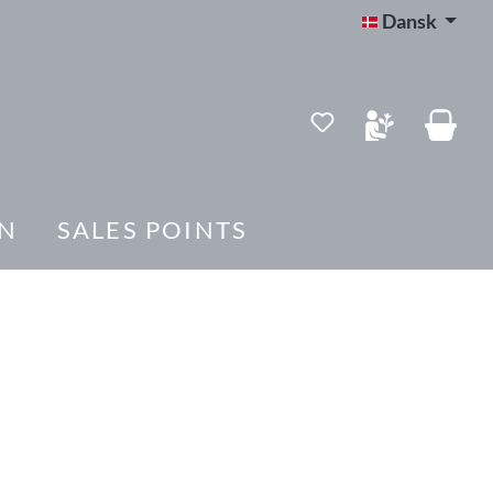
Dansk
Du har 0 ønskelis
N
SALES POINTS