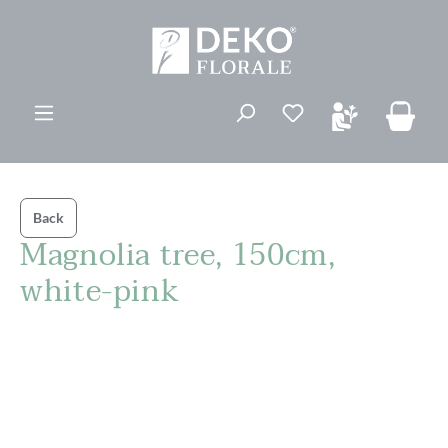
vedindhold
Du har 0 ønskelis
Back
Magnolia tree, 150cm,
white-pink
Spring over billedgalleri