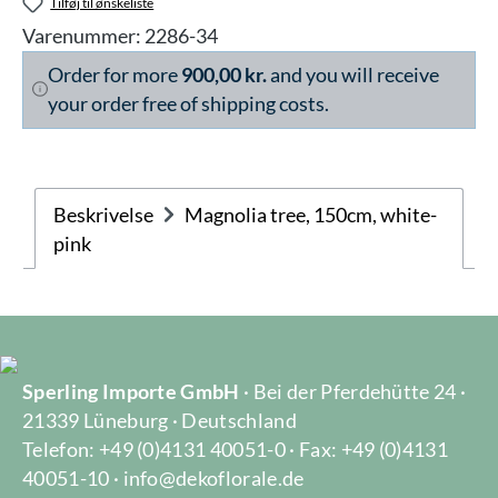
Tilføj til ønskeliste
Varenummer:
2286-34
Order for more
900,00 kr.
and you will receive
your order free of shipping costs.
Beskrivelse
Magnolia tree, 150cm, white-
pink
Sperling Importe GmbH
· Bei der Pferdehütte 24 ·
21339 Lüneburg · Deutschland
Telefon: +49 (0)4131 40051-0 · Fax: +49 (0)4131
40051-10 · info@dekoflorale.de