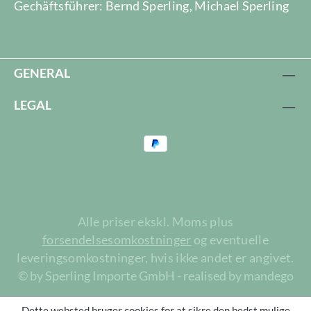
Gechäftsführer: Bernd Sperling, Michael Sperling
GENERAL
LEGAL
Alle priser ekskl. Moms plus
forsendelsesomkostninger
og eventuelle
leveringsomkostninger, hvis ikke andet er angivet.
© by Sperling Importe GmbH - realised by mandego
Dette websted bruger cookies for at sikre den bedst mulige