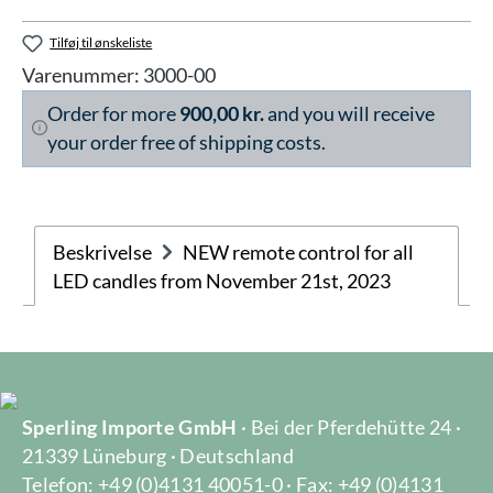
Tilføj til ønskeliste
Varenummer:
3000-00
Order for more
900,00 kr.
and you will receive
your order free of shipping costs.
Beskrivelse
NEW remote control for all
LED candles from November 21st, 2023
Sperling Importe GmbH
· Bei der Pferdehütte 24 ·
21339 Lüneburg · Deutschland
Telefon: +49 (0)4131 40051-0 · Fax: +49 (0)4131