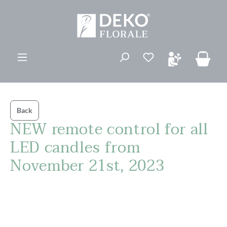
vedindhold
Du har 0 ønskelis
Back
NEW remote control for all
LED candles from
November 21st, 2023
Spring over billedgalleri