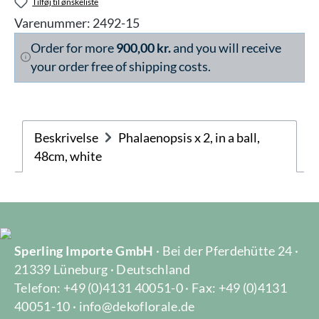
Tilføj til ønskeliste
Varenummer:
2492-15
Order for more
900,00 kr.
and you will receive
your order free of shipping costs.
Beskrivelse
Phalaenopsis x 2, in a ball,
48cm, white
Sperling Importe GmbH
· Bei der Pferdehütte 24 ·
21339 Lüneburg · Deutschland
Telefon: +49 (0)4131 40051-0 · Fax: +49 (0)4131
40051-10 · info@dekoflorale.de