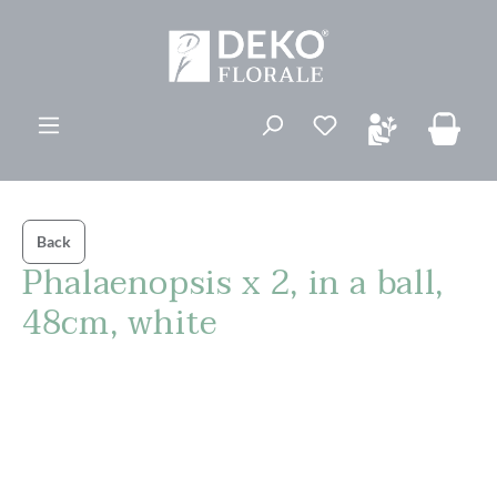
vedindhold
Du har 0 ønskelis
Back
Phalaenopsis x 2, in a ball,
48cm, white
Spring over billedgalleri