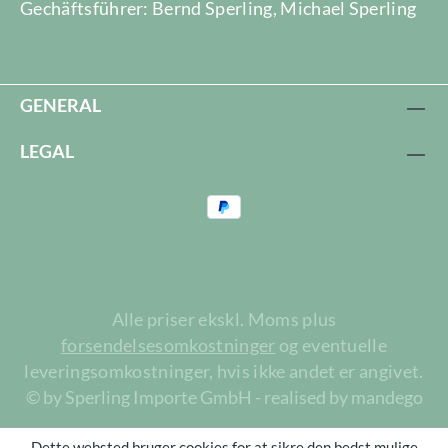
Gechäftsführer: Bernd Sperling, Michael Sperling
GENERAL
LEGAL
Alle priser ekskl. Moms plus
forsendelsesomkostninger
og eventuelle
leveringsomkostninger, hvis ikke andet er angivet.
© by Sperling Importe GmbH - realised by mandego
Dette websted bruger cookies for at sikre den bedst mulige