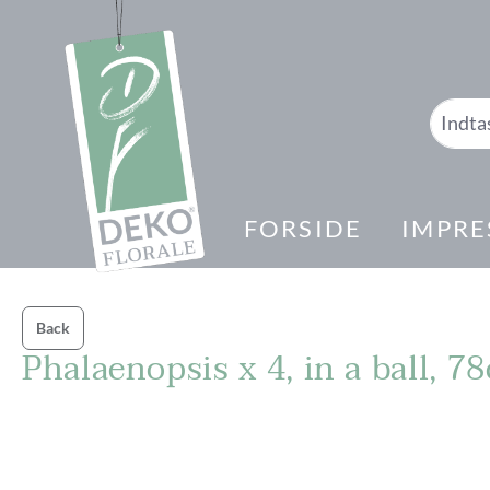
 søgning
Gå til hovednavigation
FORSIDE
IMPRE
Back
Phalaenopsis x 4, in a ball, 7
Spring over billedgalleri