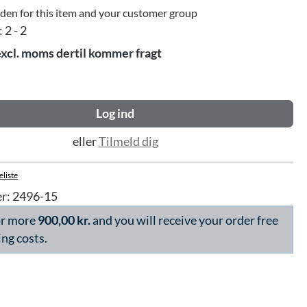
dden for this item and your customer group
:
2 - 2
excl. moms dertil kommer fragt
Log ind
eller
Tilmeld dig
eliste
r:
2496-15
or more
900,00 kr.
and you will receive your order free
ing costs.