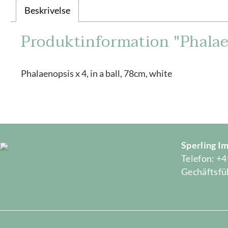
Beskrivelse
Produktinformation "Phalaen
Phalaenopsis x 4, in a ball, 78cm, white
Sperling 
Telefon: +4
Gechäftsfüh