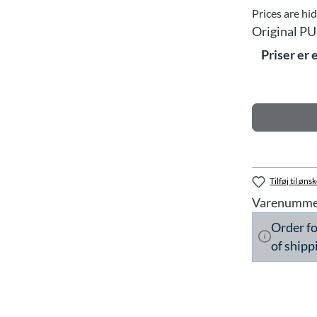
Prices are hi
Original PU
Priser er 
Tilføj til ønsk
Varenumme
Order f
of shipp