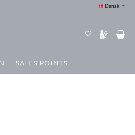
Dansk
Du har 0 ønskelis
N
SALES POINTS