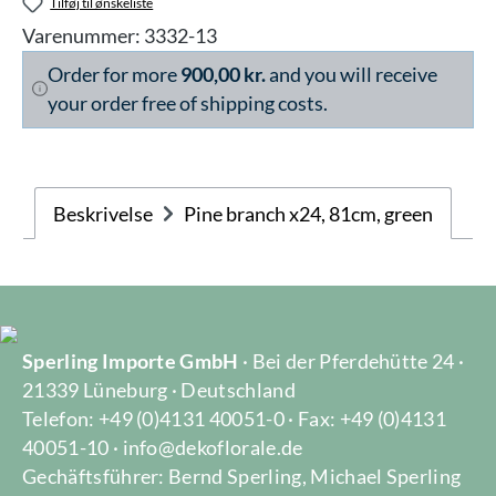
Tilføj til ønskeliste
Varenummer:
3332-13
Order for more
900,00 kr.
and you will receive
your order free of shipping costs.
Beskrivelse
Pine branch x24, 81cm, green
Sperling Importe GmbH
· Bei der Pferdehütte 24 ·
21339 Lüneburg · Deutschland
Telefon: +49 (0)4131 40051-0 · Fax: +49 (0)4131
40051-10 · info@dekoflorale.de
Gechäftsführer: Bernd Sperling, Michael Sperling