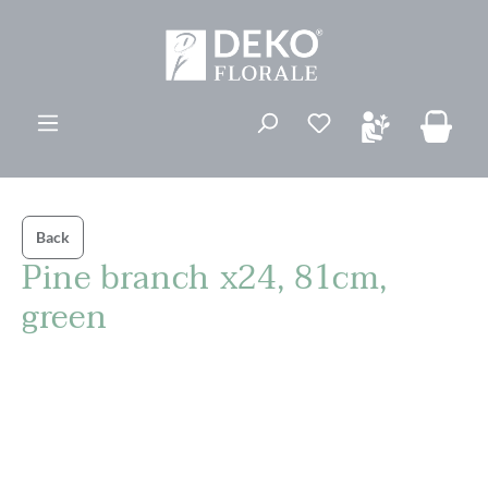
vedindhold
Du har 0 ønskelis
Back
Pine branch x24, 81cm,
green
Spring over billedgalleri