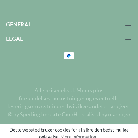
GENERAL
LEGAL
Alle priser ekskl. Moms plus
forsendelsesomkostninger
og eventuelle
leveringsomkostninger, hvis ikke andet er angivet.
© by Sperling Importe GmbH - realised by mandego
Dette websted bruger cookies for at sikre den bedst mulige
oplevelse.
Mere information...