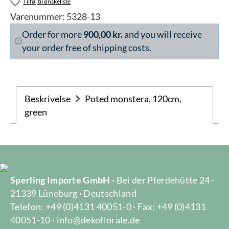
Tilføj til ønskeliste
Varenummer:
5328-13
Order for more
900,00 kr.
and you will receive
your order free of shipping costs.
Beskrivelse
Poted monstera, 120cm,
green
Sperling Importe GmbH
· Bei der Pferdehütte 24 ·
21339 Lüneburg · Deutschland
Telefon: +49 (0)4131 40051-0 · Fax: +49 (0)4131
40051-10 · info@dekoflorale.de