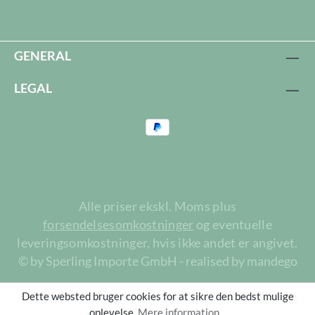
GENERAL
LEGAL
Alle priser ekskl. Moms plus
forsendelsesomkostninger
og eventuelle
leveringsomkostninger, hvis ikke andet er angivet.
© by Sperling Importe GmbH - realised by mandego
Dette websted bruger cookies for at sikre den bedst mulige
oplevelse.
Mere information...