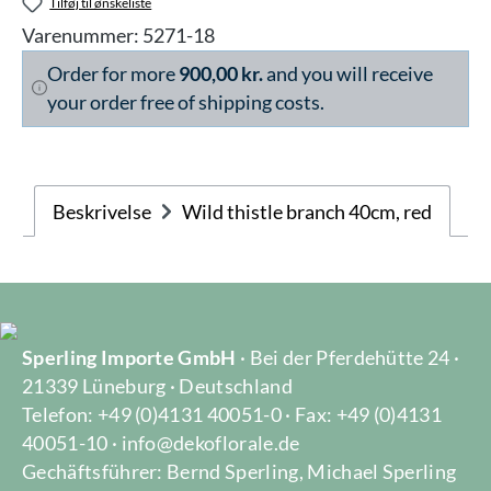
Tilføj til ønskeliste
Varenummer:
5271-18
Order for more
900,00 kr.
and you will receive
your order free of shipping costs.
Beskrivelse
Wild thistle branch 40cm, red
Sperling Importe GmbH
· Bei der Pferdehütte 24 ·
21339 Lüneburg · Deutschland
Telefon: +49 (0)4131 40051-0 · Fax: +49 (0)4131
40051-10 · info@dekoflorale.de
Gechäftsführer: Bernd Sperling, Michael Sperling