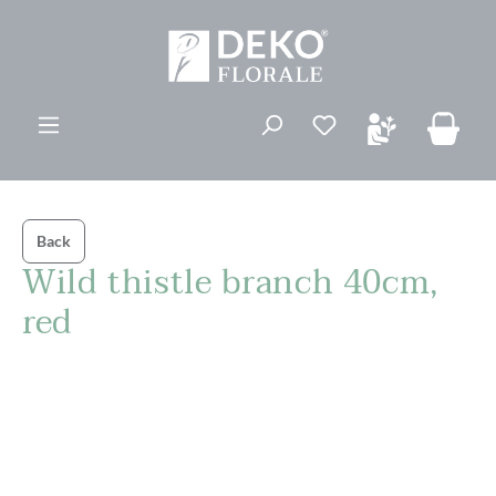
vedindhold
Du har 0 ønskelis
Back
Wild thistle branch 40cm,
red
Spring over billedgalleri