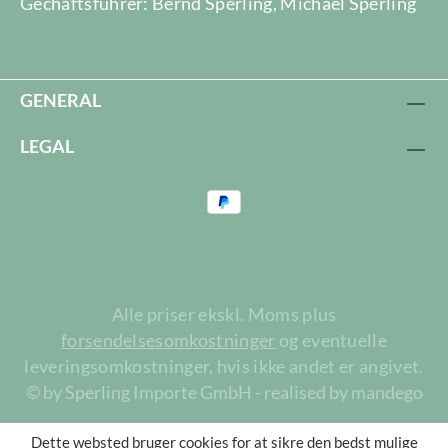
Gechäftsführer: Bernd Sperling, Michael Sperling
GENERAL
LEGAL
Alle priser ekskl. Moms plus
forsendelsesomkostninger
og eventuelle
leveringsomkostninger, hvis ikke andet er angivet.
© by Sperling Importe GmbH - realised by mandego
Dette websted bruger cookies for at sikre den bedst mulige