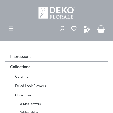
vedindhold
Du har 0 ønskelis
Impressions
Collections
Ceramic
Dried Look Flowers
Christmas
X-Mas | flowers
X-Mas | shine