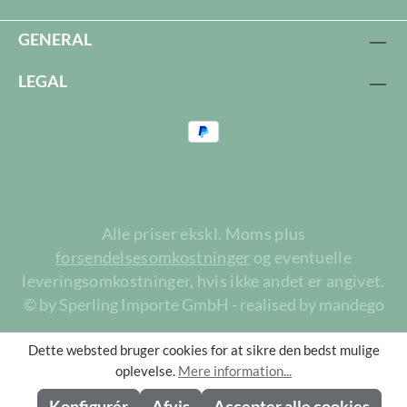
GENERAL
LEGAL
Alle priser ekskl. Moms plus
forsendelsesomkostninger
og eventuelle
leveringsomkostninger, hvis ikke andet er angivet.
© by Sperling Importe GmbH - realised by mandego
Dette websted bruger cookies for at sikre den bedst mulige
oplevelse.
Mere information...
Konfigurér
Afvis
Accepter alle cookies