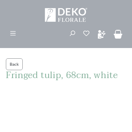
vedindhold
Du har 0 ønskelis
Back
Fringed tulip, 68cm, white
Spring over billedgalleri