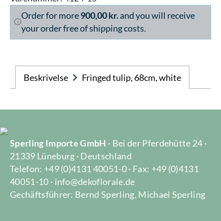
Order for more
900,00 kr.
and you will receive
your order free of shipping costs.
Beskrivelse
Fringed tulip, 68cm, white
Sperling Importe GmbH
· Bei der Pferdehütte 24 ·
21339 Lüneburg · Deutschland
Telefon: +49 (0)4131 40051-0 · Fax: +49 (0)4131
40051-10 · info@dekoflorale.de
Gechäftsführer: Bernd Sperling, Michael Sperling