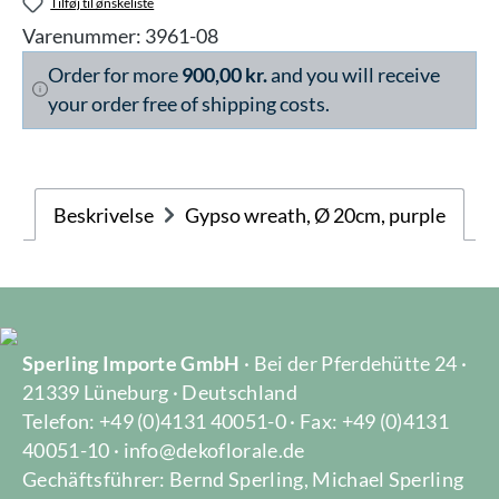
Tilføj til ønskeliste
Varenummer:
3961-08
Order for more
900,00 kr.
and you will receive
your order free of shipping costs.
Beskrivelse
Gypso wreath, Ø 20cm, purple
Sperling Importe GmbH
· Bei der Pferdehütte 24 ·
21339 Lüneburg · Deutschland
Telefon: +49 (0)4131 40051-0 · Fax: +49 (0)4131
40051-10 · info@dekoflorale.de
Gechäftsführer: Bernd Sperling, Michael Sperling