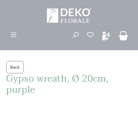
vedindhold
Du har 0 ønskelis
Back
Gypso wreath, Ø 20cm,
purple
Spring over billedgalleri