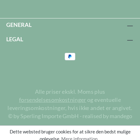
GENERAL
LEGAL
Alle priser ekskl. Moms plus
forsendelsesomkostninger
og eventuelle
leveringsomkostninger, hvis ikke andet er angivet.
© by Sperling Importe GmbH - realised by mandego
Dette websted bruger cookies for at sikre den bedst mulige
oplevelse.
Mere information...