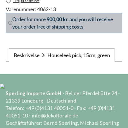
Tilføj til ønskeliste
Varenummer:
4062-13
Order for more
900,00 kr.
and you will receive
your order free of shipping costs.
Beskrivelse
Houseleek pick, 15cm, green
Sperling Importe GmbH
· Bei der Pferdehütte 24 ·
21339 Lüneburg · Deutschland
Telefon: +49 (0)4131 40051-0 · Fax: +49 (0)4131
40051-10 · info@dekoflorale.de
Gechäftsführer: Bernd Sperling, Michael Sperling