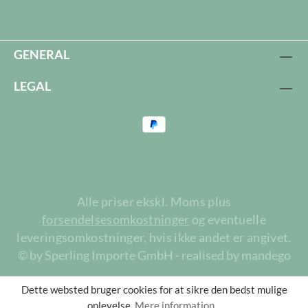
GENERAL
LEGAL
Alle priser ekskl. Moms plus
forsendelsesomkostninger
og eventuelle
leveringsomkostninger, hvis ikke andet er angivet.
© by Sperling Importe GmbH - realised by mandego
Dette websted bruger cookies for at sikre den bedst mulige
oplevelse.
Mere information...