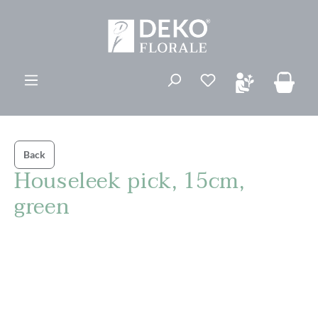
vedindhold
Du har 0 ønskelis
Back
Houseleek pick, 15cm,
green
Spring over billedgalleri