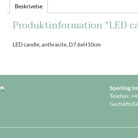
Beskrivelse
Produktinformation "LED ca
LED candle, anthracite, D7.6xH10cm
Sperling 
Telefon: +4
Gechäftsfüh