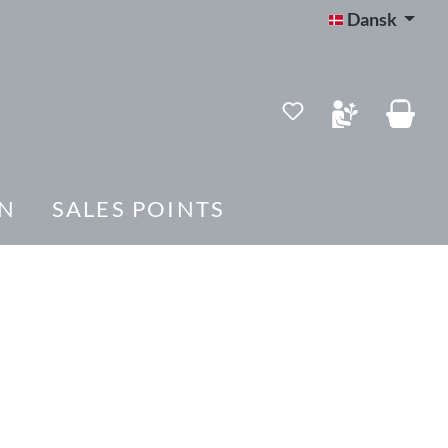
Dansk
Du har 0 ønskelis
N
SALES POINTS