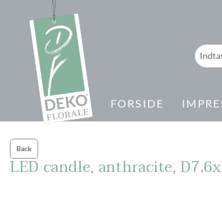
 søgning
Gå til hovednavigation
FORSIDE
IMPRE
Back
LED candle, anthracite, D7.
Spring over billedgalleri