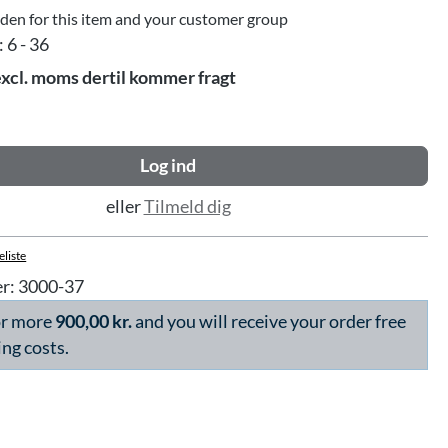
dden for this item and your customer group
:
6 - 36
excl. moms dertil kommer fragt
Log ind
eller
Tilmeld dig
eliste
r:
3000-37
or more
900,00 kr.
and you will receive your order free
ing costs.