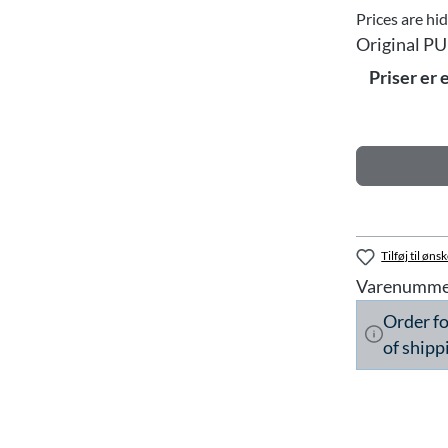
Prices are hi
Original PU
Priser er 
Tilføj til ønsk
Varenumme
Order f
of shipp