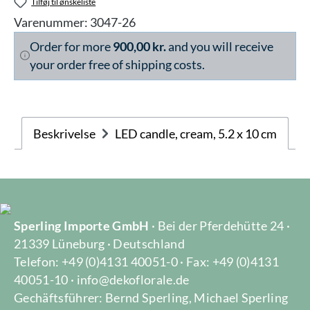
Tilføj til ønskeliste
Varenummer:
3047-26
Order for more
900,00 kr.
and you will receive
your order free of shipping costs.
Beskrivelse
LED candle, cream, 5.2 x 10 cm
Sperling Importe GmbH
· Bei der Pferdehütte 24 ·
21339 Lüneburg · Deutschland
Telefon: +49 (0)4131 40051-0 · Fax: +49 (0)4131
40051-10 · info@dekoflorale.de
Gechäftsführer: Bernd Sperling, Michael Sperling