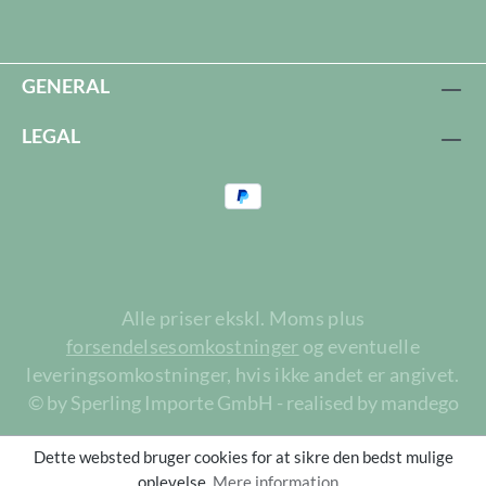
GENERAL
LEGAL
Alle priser ekskl. Moms plus
forsendelsesomkostninger
og eventuelle
leveringsomkostninger, hvis ikke andet er angivet.
© by Sperling Importe GmbH - realised by mandego
Dette websted bruger cookies for at sikre den bedst mulige
oplevelse.
Mere information...