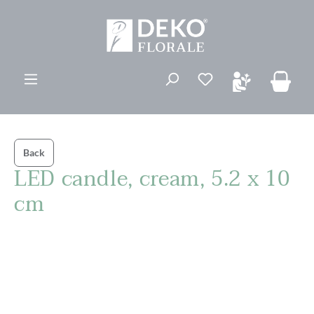
vedindhold
Du har 0 ønskelis
Back
LED candle, cream, 5.2 x 10
cm
Spring over billedgalleri