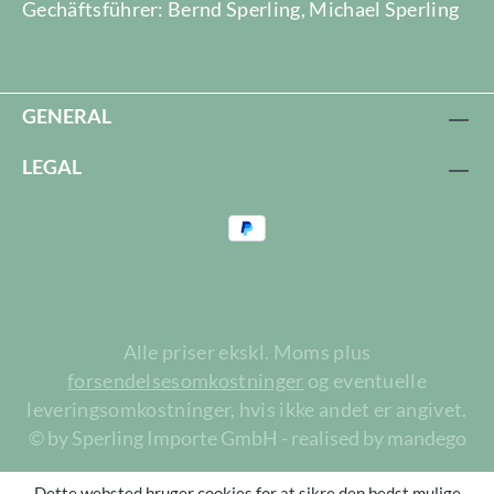
Gechäftsführer: Bernd Sperling, Michael Sperling
GENERAL
LEGAL
Alle priser ekskl. Moms plus
forsendelsesomkostninger
og eventuelle
leveringsomkostninger, hvis ikke andet er angivet.
© by Sperling Importe GmbH - realised by mandego
Dette websted bruger cookies for at sikre den bedst mulige