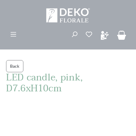
vedindhold
Du har 0 ønskelis
Back
LED candle, pink,
D7.6xH10cm
Spring over billedgalleri