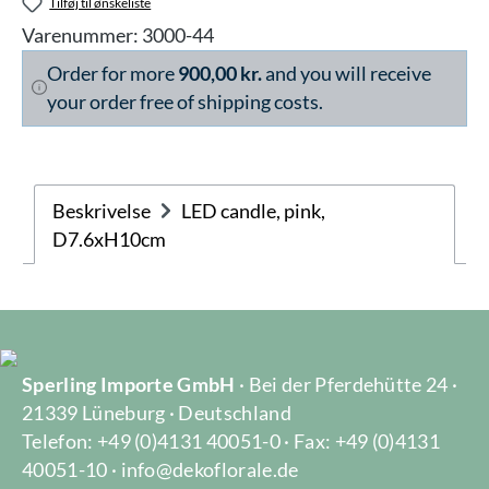
Tilføj til ønskeliste
Varenummer:
3000-44
Order for more
900,00 kr.
and you will receive
your order free of shipping costs.
Beskrivelse
LED candle, pink,
D7.6xH10cm
Sperling Importe GmbH
· Bei der Pferdehütte 24 ·
21339 Lüneburg · Deutschland
Telefon: +49 (0)4131 40051-0 · Fax: +49 (0)4131
40051-10 · info@dekoflorale.de