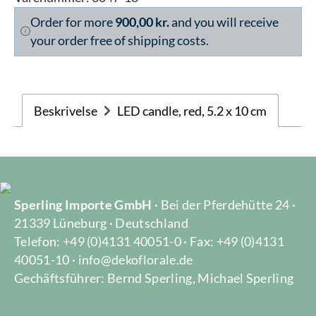
Order for more
900,00 kr.
and you will receive
your order free of shipping costs.
Beskrivelse
LED candle, red, 5.2 x 10 cm
Sperling Importe GmbH
· Bei der Pferdehütte 24 ·
21339 Lüneburg · Deutschland
Telefon: +49 (0)4131 40051-0 · Fax: +49 (0)4131
40051-10 · info@dekoflorale.de
Gechäftsführer: Bernd Sperling, Michael Sperling