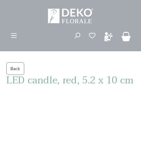
vedindhold
Du har 0 ønskelis
Back
LED candle, red, 5.2 x 10 cm
Spring over billedgalleri