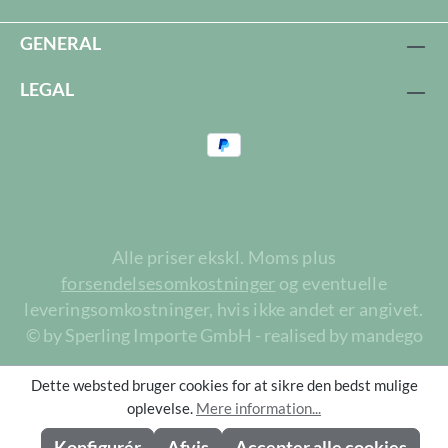
GENERAL
LEGAL
Alle priser ekskl. Moms plus
forsendelsesomkostninger
og eventuelle
leveringsomkostninger, hvis ikke andet er angivet.
© by Sperling Importe GmbH - realised by mandego
Dette websted bruger cookies for at sikre den bedst mulige
oplevelse.
Mere information...
Konfigurér
Afvis
Accepter alle cookies