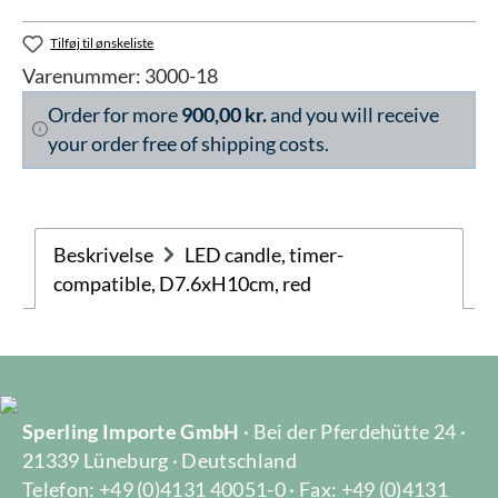
Tilføj til ønskeliste
Varenummer:
3000-18
Order for more
900,00 kr.
and you will receive
your order free of shipping costs.
Beskrivelse
LED candle, timer-
compatible, D7.6xH10cm, red
Sperling Importe GmbH
· Bei der Pferdehütte 24 ·
21339 Lüneburg · Deutschland
Telefon: +49 (0)4131 40051-0 · Fax: +49 (0)4131