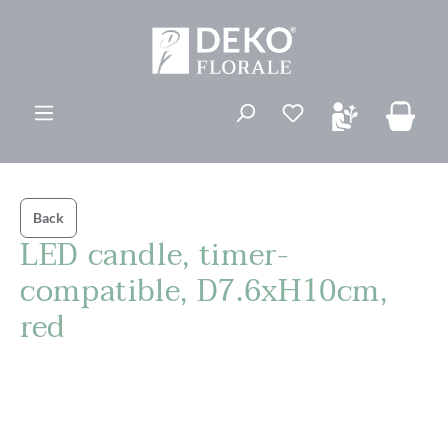
vedindhold
Du har 0 ønskelis
Back
LED candle, timer-
compatible, D7.6xH10cm,
red
Spring over billedgalleri