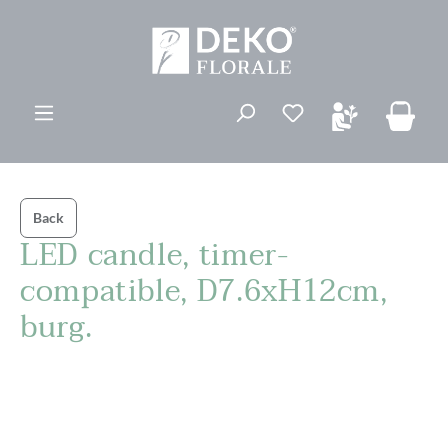
vedindhold
Du har 0 ønskelis
Back
LED candle, timer-
compatible, D7.6xH12cm,
burg.
Spring over billedgalleri