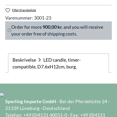
Tilføj til ønskeliste
Varenummer:
3001-23
Order for more
900,00 kr.
and you will receive
your order free of shipping costs.
Beskrivelse
LED candle, timer-
compatible, D7.6xH12cm, burg.
Sperling Importe GmbH
· Bei der Pferdehütte 24 ·
21339 Lüneburg · Deutschland
Telefon: +49 (0)4131 40051-0 · Fax: +49 (0)4131