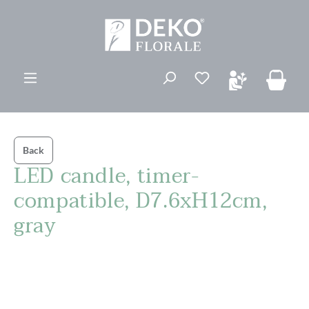
vedindhold
Du har 0 ønskelis
Back
LED candle, timer-
compatible, D7.6xH12cm,
gray
Spring over billedgalleri