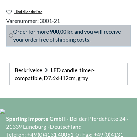
Tilføj til ønskeliste
Varenummer:
3001-21
Order for more
900,00 kr.
and you will receive
your order free of shipping costs.
Beskrivelse
LED candle, timer-
compatible, D7.6xH12cm, gray
Sperling Importe GmbH
· Bei der Pferdehütte 24 ·
21339 Lüneburg · Deutschland
Telefon: +49 (0)4131 40051-0 · Fax: +49 (0)4131