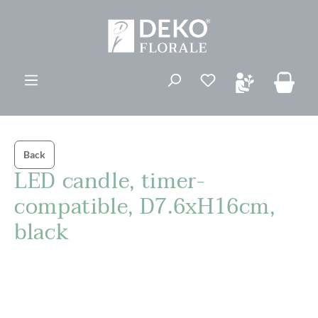
vedindhold
Du har 0 ønskelis
Back
LED candle, timer-
compatible, D7.6xH16cm,
black
Spring over billedgalleri