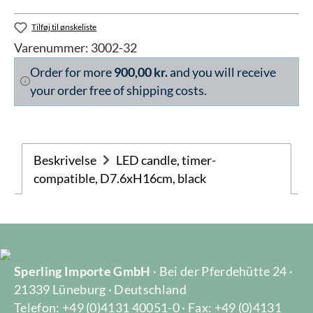
Tilføj til ønskeliste
Varenummer:
3002-32
Order for more
900,00 kr.
and you will receive
your order free of shipping costs.
Beskrivelse
LED candle, timer-
compatible, D7.6xH16cm, black
Sperling Importe GmbH
· Bei der Pferdehütte 24 ·
21339 Lüneburg · Deutschland
Telefon: +49 (0)4131 40051-0 · Fax: +49 (0)4131