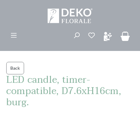
vedindhold
Du har 0 ønskelis
Back
LED candle, timer-
compatible, D7.6xH16cm,
burg.
Spring over billedgalleri