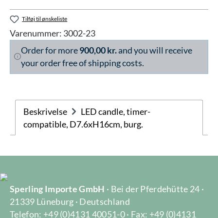
Tilføj til ønskeliste
Varenummer:
3002-23
Order for more
900,00 kr.
and you will receive
your order free of shipping costs.
Beskrivelse
LED candle, timer-
compatible, D7.6xH16cm, burg.
Sperling Importe GmbH
· Bei der Pferdehütte 24 ·
21339 Lüneburg · Deutschland
Telefon: +49 (0)4131 40051-0 · Fax: +49 (0)4131