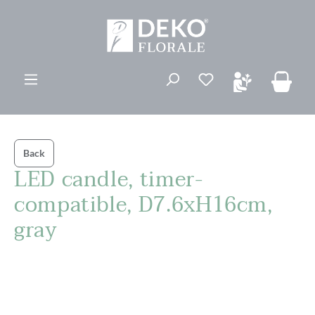
vedindhold
Du har 0 ønskelis
Back
LED candle, timer-
compatible, D7.6xH16cm,
gray
Spring over billedgalleri