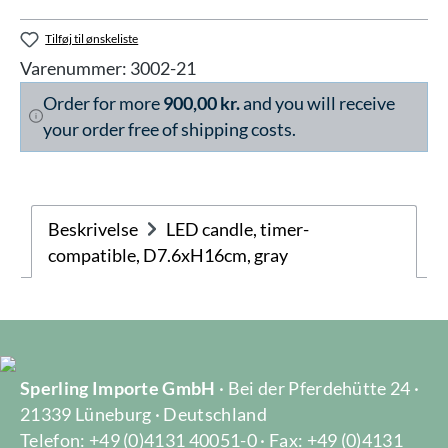
Tilføj til ønskeliste
Varenummer:
3002-21
Order for more
900,00 kr.
and you will receive
your order free of shipping costs.
Beskrivelse
LED candle, timer-
compatible, D7.6xH16cm, gray
Sperling Importe GmbH
· Bei der Pferdehütte 24 ·
21339 Lüneburg · Deutschland
Telefon: +49 (0)4131 40051-0 · Fax: +49 (0)4131