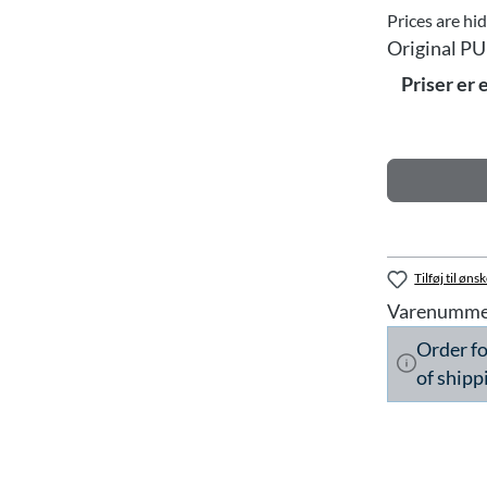
Prices are hi
Original PU
Priser er 
Tilføj til ønsk
Varenumme
Order f
of shipp