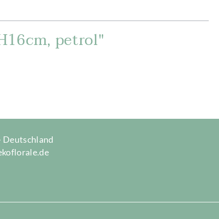
H16cm, petrol"
 · Deutschland
ekoflorale.de