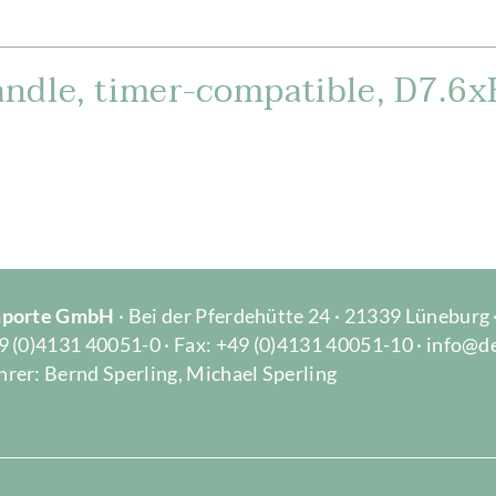
ndle, timer-compatible, D7.6x
Importe GmbH
· Bei der Pferdehütte 24 · 21339 Lüneburg
9 (0)4131 40051-0 · Fax: +49 (0)4131 40051-10 · info@d
rer: Bernd Sperling, Michael Sperling