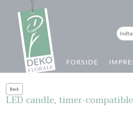
 søgning
Gå til hovednavigation
FORSIDE
IMPRE
Back
LED candle, timer-compatible
Spring over billedgalleri