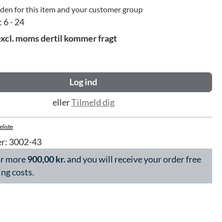
dden for this item and your customer group
:
6 - 24
excl. moms dertil kommer fragt
Log ind
eller
Tilmeld dig
eliste
r:
3002-43
or more
900,00 kr.
and you will receive your order free
ing costs.