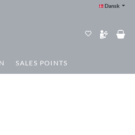
Dansk
Du har 0 ønskelis
N
SALES POINTS