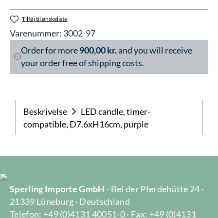
Tilføj til ønskeliste
Varenummer:
3002-97
Order for more
900,00 kr.
and you will receive
your order free of shipping costs.
Beskrivelse
LED candle, timer-
compatible, D7.6xH16cm, purple
Sperling Importe GmbH
· Bei der Pferdehütte 24 ·
21339 Lüneburg · Deutschland
Telefon: +49 (0)4131 40051-0 · Fax: +49 (0)4131