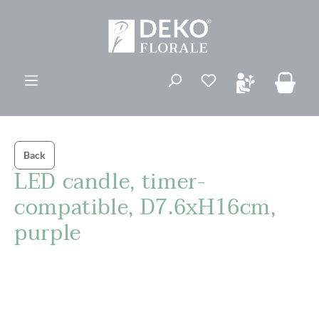
vedindhold
Du har 0 ønskelis
Back
LED candle, timer-
compatible, D7.6xH16cm,
purple
Spring over billedgalleri